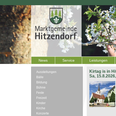
News
Service
Leistungen
Kirtag is in H
Ausstellungen
Sa, 15.8.2026
Bälle
Bildung
Bühne
Feste
Freizeit
Kinder
Kirche
Konzerte