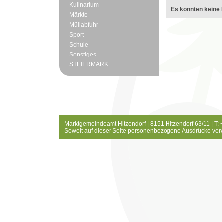
Kulinarium
Es konnten keine 
Märkte
Müllabfuhr
Sport
Schule
Sonstiges
STEIERMARK
Marktgemeindeamt Hitzendorf | 8151 Hitzendorf 63/11 | T:
Soweit auf dieser Seite personenbezogene Ausdrücke ver