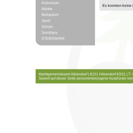
Kulinarium
Es konnten keine 
Märkte
Müllabfuhr
Sport
Schule
Sonstiges
STEIERMARK
Marktgemeindeamt Hitzendorf | 8151 Hitzendorf 63/11 | T:
Soweit auf dieser Seite personenbezogene Ausdrücke ver