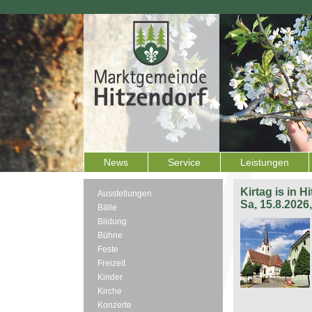
News
Service
Leistungen
Kirtag is in H
Ausstellungen
Sa, 15.8.2026
Bälle
Bildung
Bühne
Feste
Freizeit
Kinder
Kirche
Konzerte