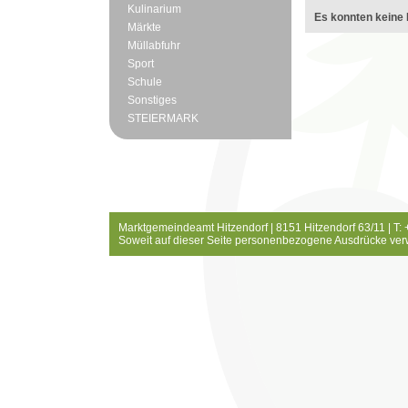
Kulinarium
Es konnten keine 
Märkte
Müllabfuhr
Sport
Schule
Sonstiges
STEIERMARK
Marktgemeindeamt Hitzendorf | 8151 Hitzendorf 63/11 | T:
Soweit auf dieser Seite personenbezogene Ausdrücke ver