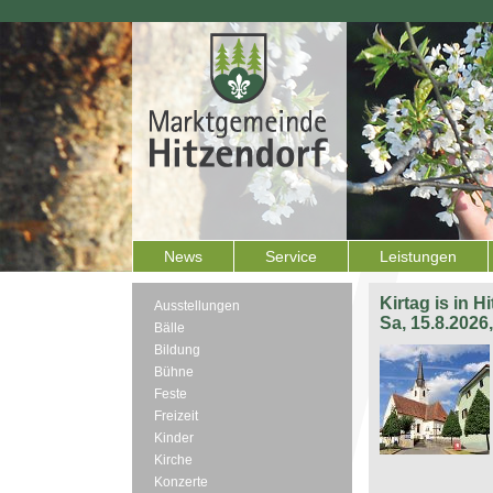
News
Service
Leistungen
Kirtag is in H
Ausstellungen
Sa, 15.8.2026
Bälle
Bildung
Bühne
Feste
Freizeit
Kinder
Kirche
Konzerte