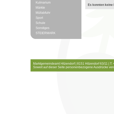
Kulinarium
Es konnten keine 
Märkte
Müllabfuhr
Sport
Schule
Sonstiges
STEIERMARK
Marktgemeindeamt Hitzendorf | 8151 Hitzendorf 63/11 | T:
Soweit auf dieser Seite personenbezogene Ausdrücke ver