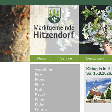
News
Service
Leistungen
Kirtag is in H
Ausstellungen
Sa, 15.8.2026
Bälle
Bildung
Bühne
Feste
Freizeit
Kinder
Kirche
Konzerte