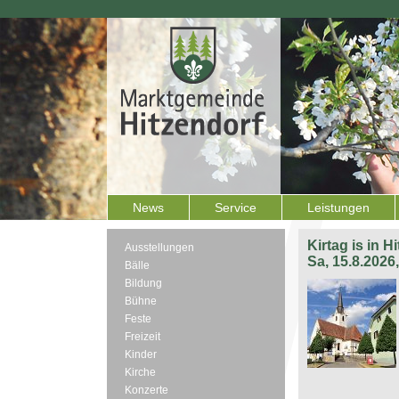
News
Service
Leistungen
Kirtag is in H
Ausstellungen
Sa, 15.8.2026
Bälle
Bildung
Bühne
Feste
Freizeit
Kinder
Kirche
Konzerte