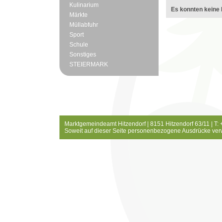
Kulinarium
Es konnten keine 
Märkte
Müllabfuhr
Sport
Schule
Sonstiges
STEIERMARK
Marktgemeindeamt Hitzendorf | 8151 Hitzendorf 63/11 | T:
Soweit auf dieser Seite personenbezogene Ausdrücke ver