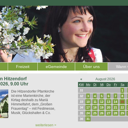
Freizeit
eGemeinde
Über uns
Wann w
 in Hitzendorf
«
August 2026
2026, 9.00 Uhr
KW
Mo
Di
Mi
Do
Fr
Sa
31
1
Die Hitzendorfer Pfarrkirche
ist eine Marienkirche, der
32
3
4
5
6
7
8
Kirtag deshalb zu Mariä
33
10
11
12
13
14
15
Himmelfahrt, dem „Großen
34
17
18
19
20
21
22
Frauentag“ – mit Festmesse,
Musik, Glückshafen & Co.
35
24
25
26
27
28
29
36
31
weiterlesen >