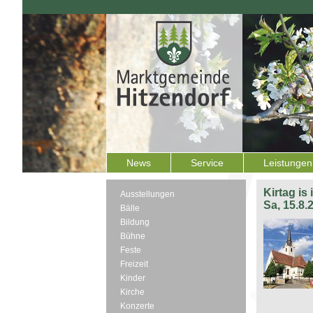
News
Service
Leistungen
Kirtag is
Ausstellungen
Sa, 15.8.
Bälle
Bildung
Bühne
Feste
Freizeit
Kinder
Kirche
Konzerte