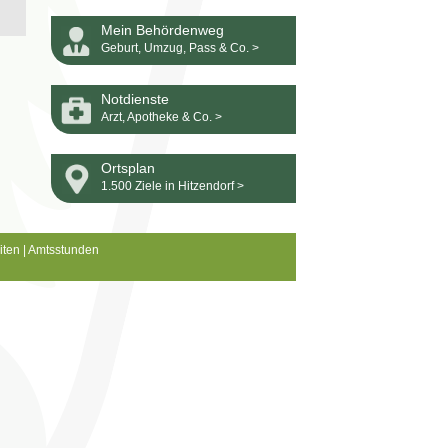
Mein Behördenweg
Geburt, Umzug, Pass & Co. >
Notdienste
Arzt, Apotheke & Co. >
Ortsplan
1.500 Ziele in Hitzendorf >
iten
|
Amtsstunden