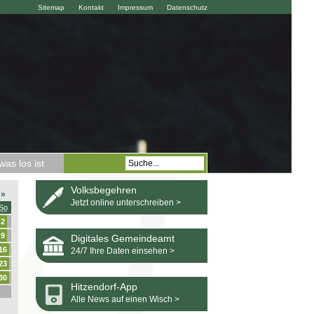
Sitemap
Kontakt
Impressum
Datenschutz
as los ist
Volksbegehren
»
Jetzt online unterschreiben >
So
2
9
Digitales Gemeindeamt
16
24/7 Ihre Daten einsehen >
23
30
Hitzendorf-App
Alle News auf einen Wisch >