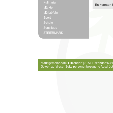
Kulinarium
Es konnten k
Märkte
Müllabfuhr
Sport
Schule
Sonstiges
STEIERMARK
Marktgemeindeamt Hitzendorf | 8151 Hitzendorf 63/1
Soweit auf dieser Seite personenbezogene Ausdrück