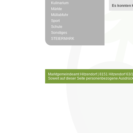
Kulinarium
Es konnten k
Märkte
Müllabfuhr
Sport
Schule
Sonstiges
STEIERMARK
Marktgemeindeamt Hitzendorf | 8151 Hitzendorf 63/1
Soweit auf dieser Seite personenbezogene Ausdrück