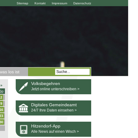
Sitemap
Kontakt
Impressum
Datenschutz
as los ist
Volksbegehren
»
Jetzt online unterschreiben >
So
2
9
Digitales Gemeindeamt
16
24/7 Ihre Daten einsehen >
23
30
Hitzendorf-App
Alle News auf einen Wisch >