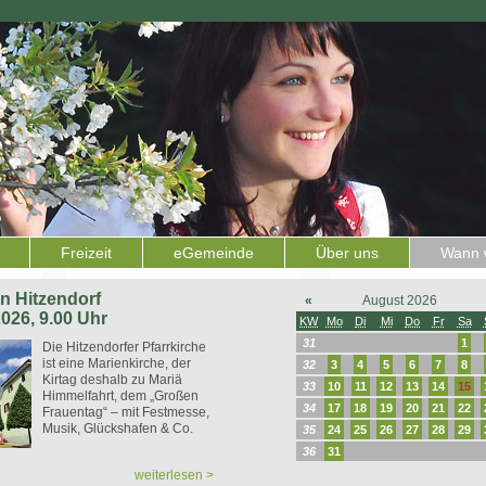
Freizeit
eGemeinde
Über uns
Wann w
 in Hitzendorf
«
August 2026
2026, 9.00 Uhr
KW
Mo
Di
Mi
Do
Fr
Sa
31
1
Die Hitzendorfer Pfarrkirche
ist eine Marienkirche, der
32
3
4
5
6
7
8
Kirtag deshalb zu Mariä
33
10
11
12
13
14
15
Himmelfahrt, dem „Großen
34
17
18
19
20
21
22
Frauentag“ – mit Festmesse,
Musik, Glückshafen & Co.
35
24
25
26
27
28
29
36
31
weiterlesen >