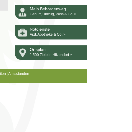
Mein Behördenweg
Geburt, Umzug, Pass & Co. >
Notdienste
Arzt, Apotheke & Co. >
Ortsplan
1.500 Ziele in Hitzendorf >
iten
|
Amtsstunden