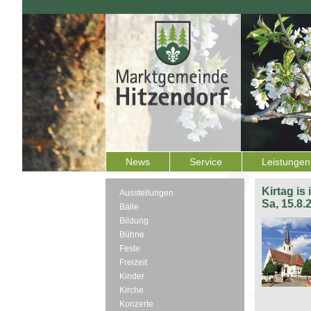
News
Service
Leistungen
Kirtag is
Ausstellungen
Sa, 15.8.
Bälle
Bildung
Bühne
Feste
Freizeit
Kinder
Kirche
Konzerte