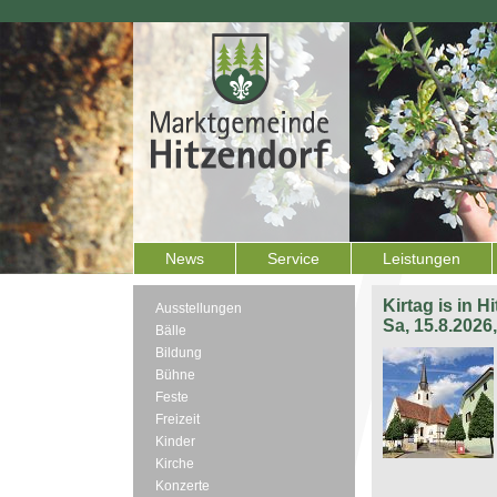
News
Service
Leistungen
Kirtag is in H
Ausstellungen
Sa, 15.8.2026
Bälle
Bildung
Bühne
Feste
Freizeit
Kinder
Kirche
Konzerte