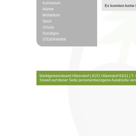
Kulinarium
Es konnten keine 
Märkte
Müllabfuhr
Sport
Schule
Sonstiges
STEIERMARK
Marktgemeindeamt Hitzendorf | 8151 Hitzendorf 63/11 | T:
Soweit auf dieser Seite personenbezogene Ausdrücke ver