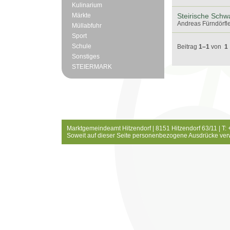
Kulinarium
Märkte
Steirische Schw
Andreas Fürndörfle
Müllabfuhr
Sport
Schule
Beitrag
1–1
von
1
Sonstiges
STEIERMARK
Marktgemeindeamt Hitzendorf | 8151 Hitzendorf 63/11 | T:
Soweit auf dieser Seite personenbezogene Ausdrücke ver