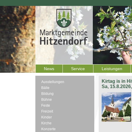
News
Service
Leistungen
Kirtag is in H
Ausstellungen
Sa, 15.8.2026
Bälle
Bildung
Bühne
Feste
Freizeit
Kinder
Kirche
Konzerte