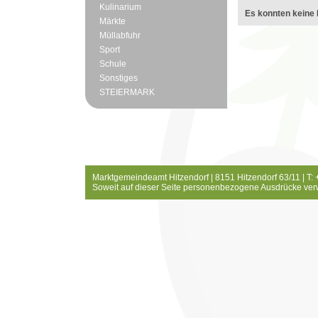
Kulinarium
Es konnten keine 
Märkte
Müllabfuhr
Sport
Schule
Sonstiges
STEIERMARK
Marktgemeindeamt Hitzendorf | 8151 Hitzendorf 63/11 | T:
Soweit auf dieser Seite personenbezogene Ausdrücke ver