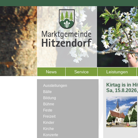
News
Service
Leistungen
Kirtag is in H
Ausstellungen
Sa, 15.8.2026
Bälle
Bildung
Bühne
Feste
Freizeit
Kinder
Kirche
Konzerte