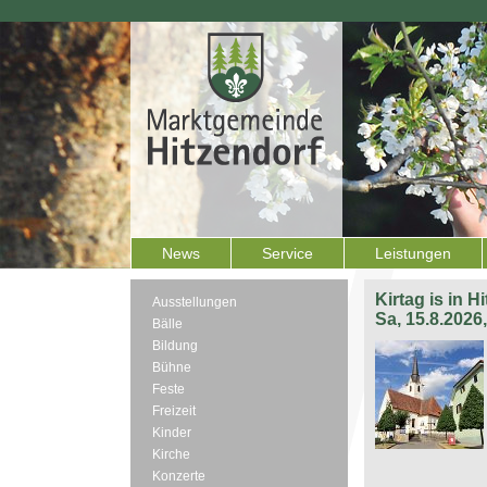
News
Service
Leistungen
Kirtag is in H
Ausstellungen
Sa, 15.8.2026
Bälle
Bildung
Bühne
Feste
Freizeit
Kinder
Kirche
Konzerte