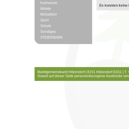
Kulinarium
Es konnten keine 
Märkte
Müllabfuhr
Sport
Schule
Sonstiges
STEIERMARK
Marktgemeindeamt Hitzendorf | 8151 Hitzendorf 63/11 | T:
Soweit auf dieser Seite personenbezogene Ausdrücke ver