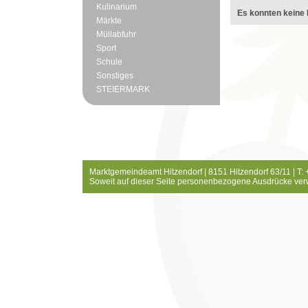
Kulinarium
Es konnten keine 
Märkte
Müllabfuhr
Sport
Schule
Sonstiges
STEIERMARK
Marktgemeindeamt Hitzendorf | 8151 Hitzendorf 63/11 | T:
Soweit auf dieser Seite personenbezogene Ausdrücke ver