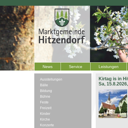
News
Service
Leistungen
Kirtag is in H
Ausstellungen
Sa, 15.8.2026
Bälle
Bildung
Bühne
Feste
Freizeit
Kinder
Kirche
Konzerte