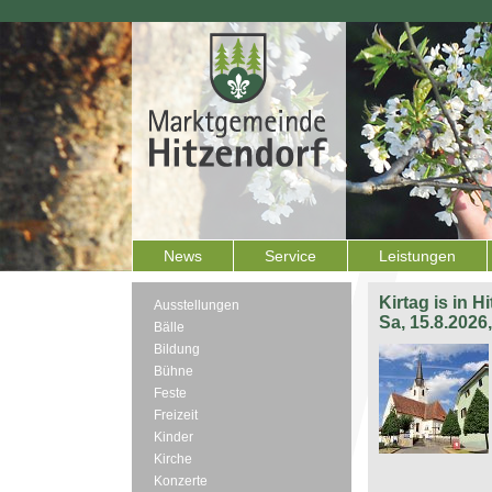
News
Service
Leistungen
Kirtag is in H
Ausstellungen
Sa, 15.8.2026
Bälle
Bildung
Bühne
Feste
Freizeit
Kinder
Kirche
Konzerte