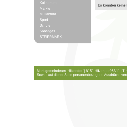
Kulinarium
Es konnten keine 
Märkte
Müllabfuhr
Sport
Schule
Sonstiges
STEIERMARK
Marktgemeindeamt Hitzendorf | 8151 Hitzendorf 63/11 | T:
Soweit auf dieser Seite personenbezogene Ausdrücke ver