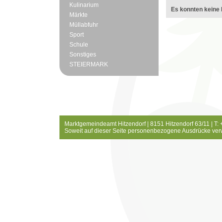
Kulinarium
Es konnten keine 
Märkte
Müllabfuhr
Sport
Schule
Sonstiges
STEIERMARK
Marktgemeindeamt Hitzendorf | 8151 Hitzendorf 63/11 | T:
Soweit auf dieser Seite personenbezogene Ausdrücke ver