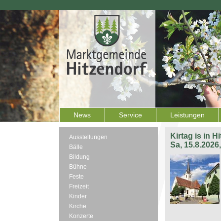
News
Service
Leistungen
Kirtag is in H
Ausstellungen
Sa, 15.8.2026
Bälle
Bildung
Bühne
Feste
Freizeit
Kinder
Kirche
Konzerte