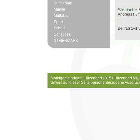
Kulinarium
Märkte
Steirische
Andreas Fürn
Müllabfuhr
Sport
Schule
Beitrag
1–1
Sonstiges
STEIERMARK
Marktgemeindeamt Hitzendorf | 8151 Hitzendorf 63/1
Soweit auf dieser Seite personenbezogene Ausdrück