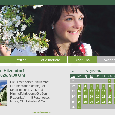
Freizeit
eGemeinde
Über uns
Wann w
 in Hitzendorf
«
August 2026
2026, 9.00 Uhr
KW
Mo
Di
Mi
Do
Fr
Sa
31
1
Die Hitzendorfer Pfarrkirche
ist eine Marienkirche, der
32
3
4
5
6
7
8
Kirtag deshalb zu Mariä
33
10
11
12
13
14
15
Himmelfahrt, dem „Großen
34
17
18
19
20
21
22
Frauentag“ – mit Festmesse,
Musik, Glückshafen & Co.
35
24
25
26
27
28
29
36
31
weiterlesen >