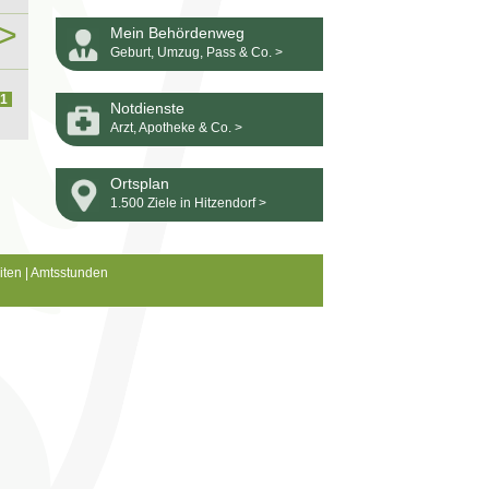
>
Mein Behördenweg
Geburt, Umzug, Pass & Co. >
1
Notdienste
Arzt, Apotheke & Co. >
Ortsplan
1.500 Ziele in Hitzendorf >
iten
|
Amtsstunden