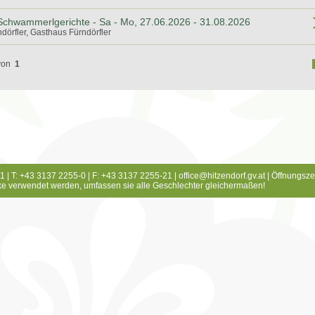
 Schwammerlgerichte - Sa - Mo, 27.06.2026 - 31.08.2026
dörfler, Gasthaus Fürndörfler
von
1
1 | T: +43 3137 2255-0 | F: +43 3137 2255-21 |
office@hitzendorf.gv.at
|
Öffnungsze
e verwendet werden, umfassen sie alle Geschlechter gleichermaßen!