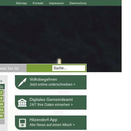
Sitemap
Kontakt
Impressum
Datenschutz
as los ist
Volksbegehren
»
Jetzt online unterschreiben >
So
2
9
Digitales Gemeindeamt
16
24/7 Ihre Daten einsehen >
23
30
Hitzendorf-App
Alle News auf einen Wisch >