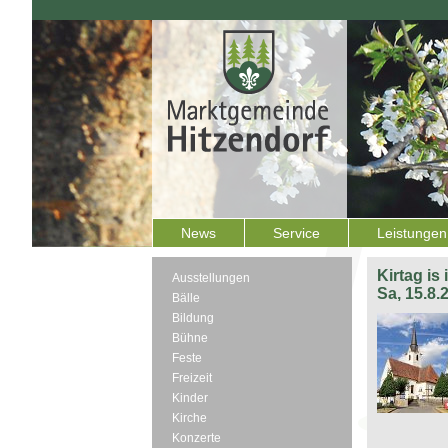
News
Service
Leistungen
Kirtag is
Ausstellungen
Sa, 15.8.
Bälle
Bildung
Bühne
Feste
Freizeit
Kinder
Kirche
Konzerte