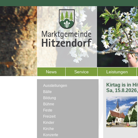
News
Service
Leistungen
Kirtag is in H
Ausstellungen
Sa, 15.8.2026
Bälle
Bildung
Bühne
Feste
Freizeit
Kinder
Kirche
Konzerte