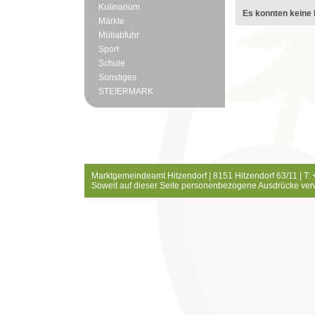
Kulinarium
Es konnten keine 
Märkte
Müllabfuhr
Sport
Schule
Sonstiges
STEIERMARK
Marktgemeindeamt Hitzendorf | 8151 Hitzendorf 63/11 | T:
Soweit auf dieser Seite personenbezogene Ausdrücke ver