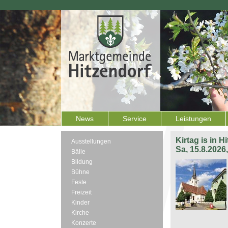
News
Service
Leistungen
Kirtag is in H
Ausstellungen
Sa, 15.8.2026
Bälle
Bildung
Bühne
Feste
Freizeit
Kinder
Kirche
Konzerte