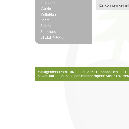
Kulinarium
Es konnten keine 
Märkte
Müllabfuhr
Sport
Schule
Sonstiges
STEIERMARK
Marktgemeindeamt Hitzendorf | 8151 Hitzendorf 63/11 | T:
Soweit auf dieser Seite personenbezogene Ausdrücke ver