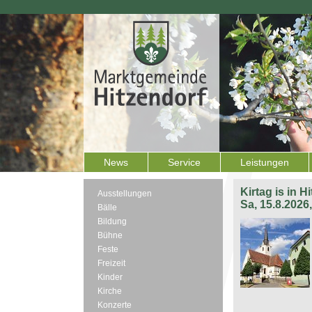
News
Service
Leistungen
Kirtag is in H
Ausstellungen
Sa, 15.8.2026
Bälle
Bildung
Bühne
Feste
Freizeit
Kinder
Kirche
Konzerte