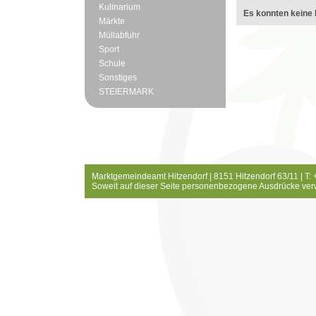
Kulinarium
Es konnten keine 
Märkte
Müllabfuhr
Sport
Schule
Sonstiges
STEIERMARK
Marktgemeindeamt Hitzendorf | 8151 Hitzendorf 63/11 | T:
Soweit auf dieser Seite personenbezogene Ausdrücke ver