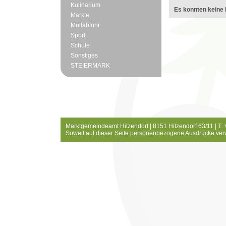
Kulinarium
Es konnten keine 
Märkte
Müllabfuhr
Sport
Schule
Sonstiges
STEIERMARK
Marktgemeindeamt Hitzendorf | 8151 Hitzendorf 63/11 | T:
Soweit auf dieser Seite personenbezogene Ausdrücke ver