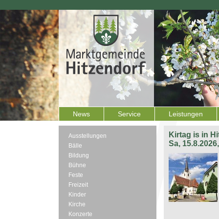
News
Service
Leistungen
Kirtag is in H
Ausstellungen
Sa, 15.8.2026
Bälle
Bildung
Bühne
Feste
Freizeit
Kinder
Kirche
Konzerte