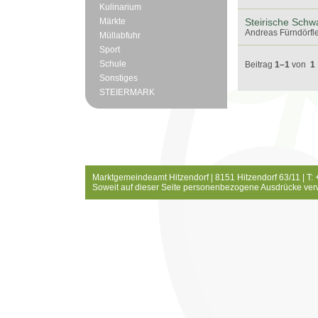
Kulinarium
Märkte
Steirische Schw
Andreas Fürndörfle
Müllabfuhr
Sport
Schule
Beitrag
1–1
von
1
Sonstiges
STEIERMARK
Marktgemeindeamt Hitzendorf | 8151 Hitzendorf 63/11 | T:
Soweit auf dieser Seite personenbezogene Ausdrücke ver