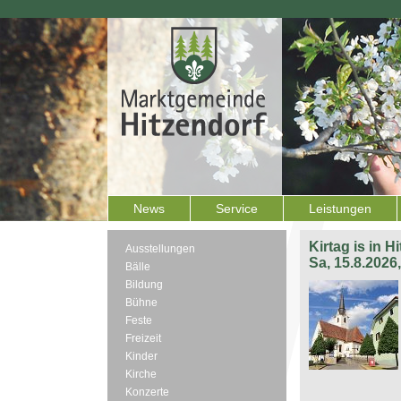
News
Service
Leistungen
Kirtag is in H
Ausstellungen
Sa, 15.8.2026
Bälle
Bildung
Bühne
Feste
Freizeit
Kinder
Kirche
Konzerte