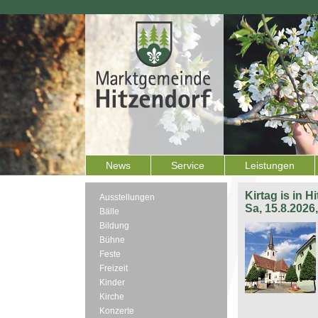
News
Service
Leistungen
Kirtag is in H
Ausstellungen
Sa, 15.8.2026
Bälle
Bildung
Bühne
Feste
Freizeit
Kinder
Kirche
Konzerte