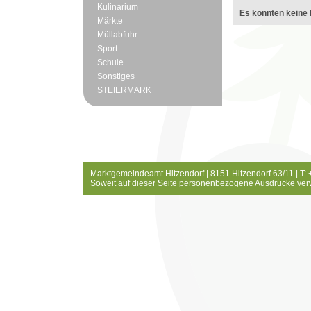
Kulinarium
Es konnten keine 
Märkte
Müllabfuhr
Sport
Schule
Sonstiges
STEIERMARK
Marktgemeindeamt Hitzendorf | 8151 Hitzendorf 63/11 | T:
Soweit auf dieser Seite personenbezogene Ausdrücke ver