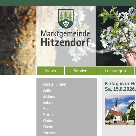
News
Service
Leistungen
Kirtag is in H
Ausstellungen
Sa, 15.8.2026
Bälle
Bildung
Bühne
Feste
Freizeit
Kinder
Kirche
Konzerte