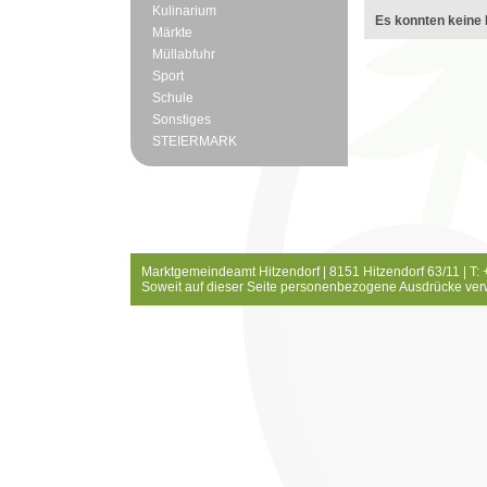
Kulinarium
Es konnten keine 
Märkte
Müllabfuhr
Sport
Schule
Sonstiges
STEIERMARK
Marktgemeindeamt Hitzendorf | 8151 Hitzendorf 63/11 | T:
Soweit auf dieser Seite personenbezogene Ausdrücke ver