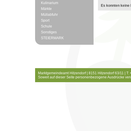
Kulinarium
Es konnten keine 
Märkte
Müllabfuhr
Sport
Schule
Sonstiges
STEIERMARK
Marktgemeindeamt Hitzendorf | 8151 Hitzendorf 63/11 | T:
Soweit auf dieser Seite personenbezogene Ausdrücke ver