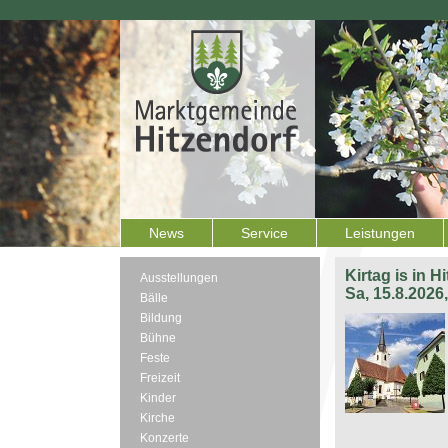
News
Service
Leistungen
Kirtag is in H
Ausstellungen
Sa, 15.8.2026
Bälle
Bildung
Bühne
Feste
Freizeit
Kinder
Kirche
Konzerte