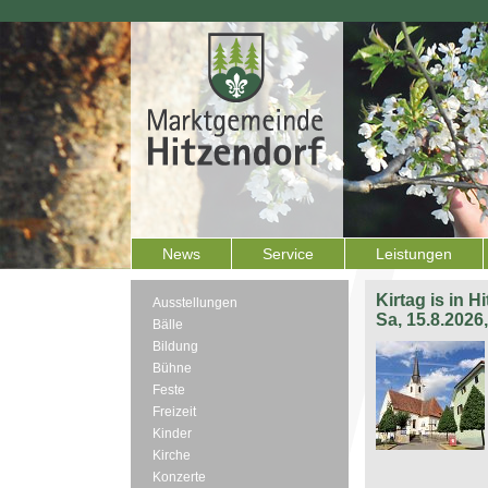
News
Service
Leistungen
Kirtag is in H
Ausstellungen
Sa, 15.8.2026
Bälle
Bildung
Bühne
Feste
Freizeit
Kinder
Kirche
Konzerte