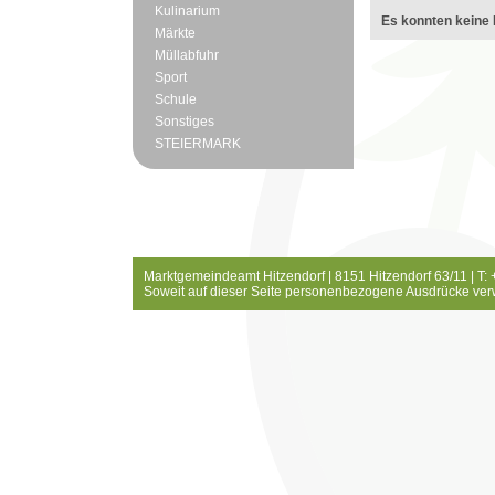
Kulinarium
Es konnten keine 
Märkte
Müllabfuhr
Sport
Schule
Sonstiges
STEIERMARK
Marktgemeindeamt Hitzendorf | 8151 Hitzendorf 63/11 | T:
Soweit auf dieser Seite personenbezogene Ausdrücke ver