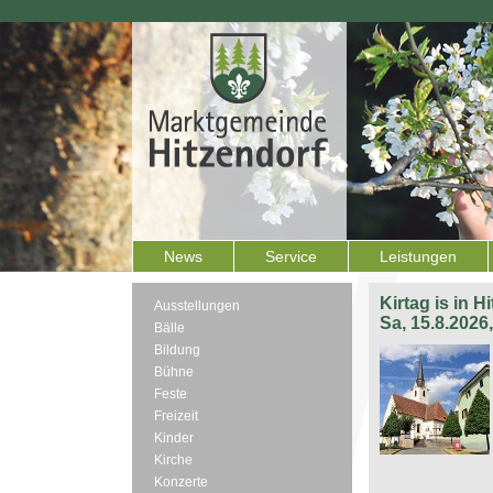
News
Service
Leistungen
Kirtag is in H
Ausstellungen
Sa, 15.8.2026
Bälle
Bildung
Bühne
Feste
Freizeit
Kinder
Kirche
Konzerte