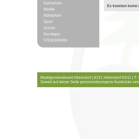
Kulinarium
Es konnten keine 
Märkte
Müllabfuhr
Sport
Schule
Sonstiges
STEIERMARK
Marktgemeindeamt Hitzendorf | 8151 Hitzendorf 63/11 | T:
Soweit auf dieser Seite personenbezogene Ausdrücke ver