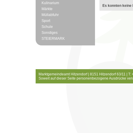
Kulinarium
Es konnten keine 
Märkte
Müllabfuhr
Sport
Schule
Sonstiges
STEIERMARK
Marktgemeindeamt Hitzendorf | 8151 Hitzendorf 63/11 | T:
Soweit auf dieser Seite personenbezogene Ausdrücke ver