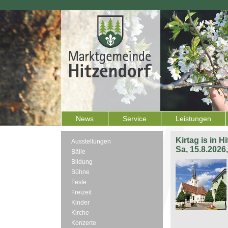
News
Service
Leistungen
Kirtag is in H
Ausstellungen
Sa, 15.8.2026
Bälle
Bildung
Bühne
Feste
Freizeit
Kinder
Kirche
Konzerte