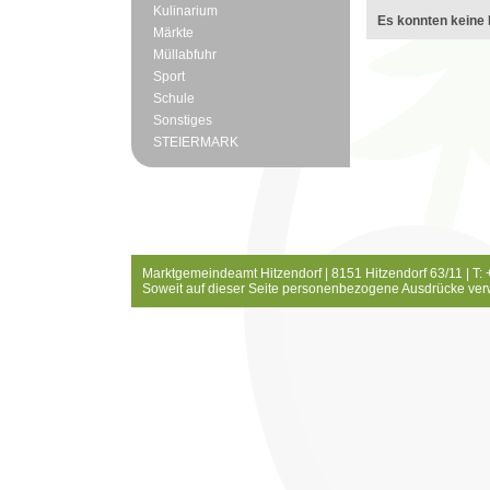
Kulinarium
Es konnten keine 
Märkte
Müllabfuhr
Sport
Schule
Sonstiges
STEIERMARK
Marktgemeindeamt Hitzendorf | 8151 Hitzendorf 63/11 | T:
Soweit auf dieser Seite personenbezogene Ausdrücke ver