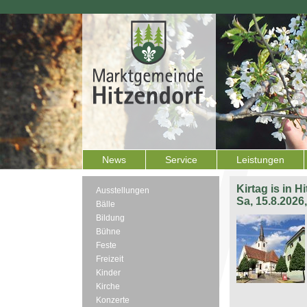
News
Service
Leistungen
Kirtag is in H
Ausstellungen
Sa, 15.8.2026
Bälle
Bildung
Bühne
Feste
Freizeit
Kinder
Kirche
Konzerte