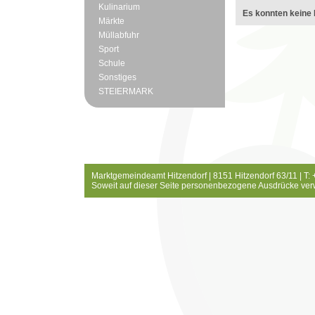
Kulinarium
Es konnten keine 
Märkte
Müllabfuhr
Sport
Schule
Sonstiges
STEIERMARK
Marktgemeindeamt Hitzendorf | 8151 Hitzendorf 63/11 | T:
Soweit auf dieser Seite personenbezogene Ausdrücke ver