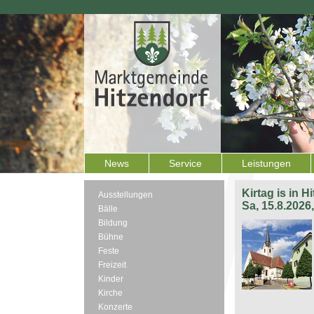
News
Service
Leistungen
Kirtag is in H
Ausstellungen
Sa, 15.8.2026
Bälle
Bildung
Bühne
Feste
Freizeit
Kinder
Kirche
Konzerte