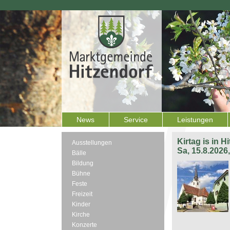
News
Service
Leistungen
Kirtag is in H
Ausstellungen
Sa, 15.8.2026
Bälle
Bildung
Bühne
Feste
Freizeit
Kinder
Kirche
Konzerte