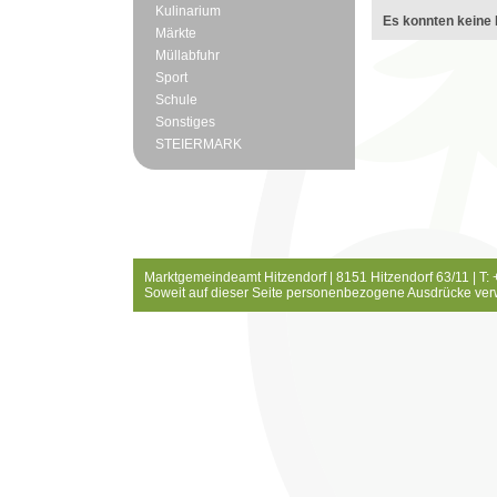
Kulinarium
Es konnten keine 
Märkte
Müllabfuhr
Sport
Schule
Sonstiges
STEIERMARK
Marktgemeindeamt Hitzendorf | 8151 Hitzendorf 63/11 | T:
Soweit auf dieser Seite personenbezogene Ausdrücke ver