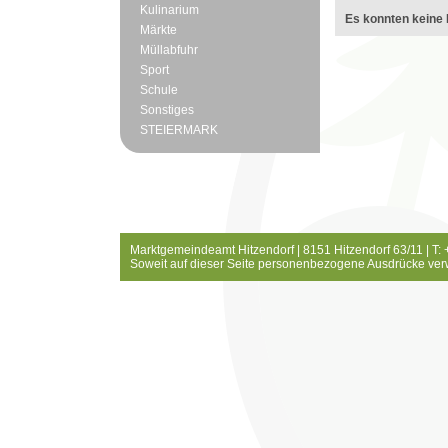
Kulinarium
Es konnten keine 
Märkte
Müllabfuhr
Sport
Schule
Sonstiges
STEIERMARK
Marktgemeindeamt Hitzendorf | 8151 Hitzendorf 63/11 | T:
Soweit auf dieser Seite personenbezogene Ausdrücke ver