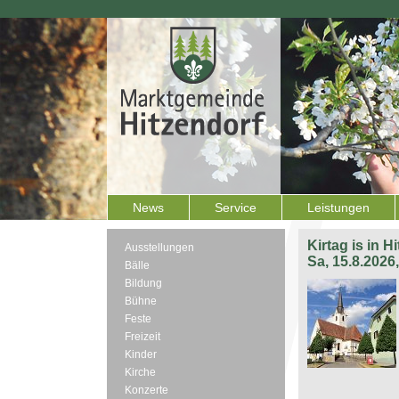
News
Service
Leistungen
Kirtag is in H
Ausstellungen
Sa, 15.8.2026
Bälle
Bildung
Bühne
Feste
Freizeit
Kinder
Kirche
Konzerte