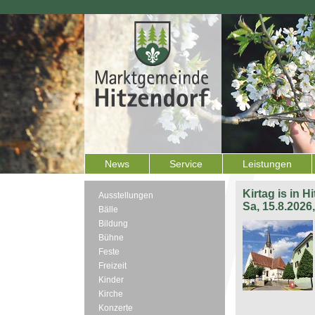
News
Service
Leistungen
Kirtag is in H
Ausstellungen
Sa, 15.8.2026
Bälle
Bildung
Bühne
Feste
Freizeit
Kinder
Kirche
Konzerte