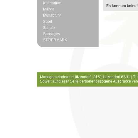
Kulinarium
Es konnten keine 
Märkte
Müllabfuhr
Sport
Schule
Sonstiges
STEIERMARK
Marktgemeindeamt Hitzendorf | 8151 Hitzendorf 63/11 | T:
Soweit auf dieser Seite personenbezogene Ausdrücke ver