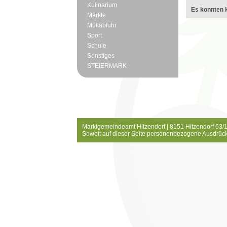
Kulinarium
Es konnten k
Märkte
Müllabfuhr
Sport
Schule
Sonstiges
STEIERMARK
Marktgemeindeamt Hitzendorf | 8151 Hitzendorf 63/1
Soweit auf dieser Seite personenbezogene Ausdrück