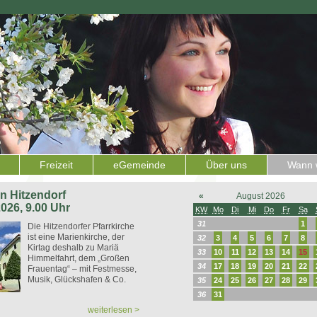
Freizeit
eGemeinde
Über uns
Wann w
 in Hitzendorf
«
August 2026
2026, 9.00 Uhr
KW
Mo
Di
Mi
Do
Fr
Sa
31
1
Die Hitzendorfer Pfarrkirche
ist eine Marienkirche, der
32
3
4
5
6
7
8
Kirtag deshalb zu Mariä
33
10
11
12
13
14
15
Himmelfahrt, dem „Großen
34
17
18
19
20
21
22
Frauentag“ – mit Festmesse,
Musik, Glückshafen & Co.
35
24
25
26
27
28
29
36
31
weiterlesen >