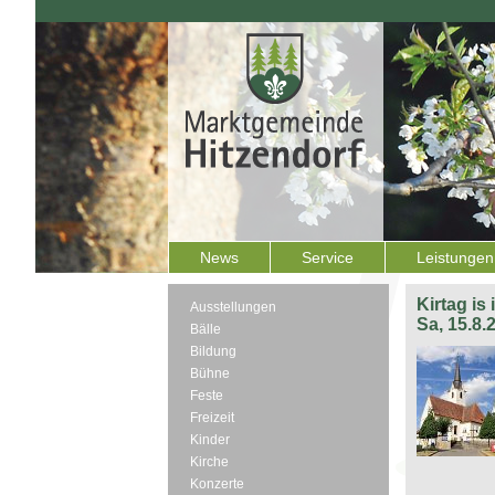
News
Service
Leistungen
Kirtag is
Ausstellungen
Sa, 15.8.
Bälle
Bildung
Bühne
Feste
Freizeit
Kinder
Kirche
Konzerte