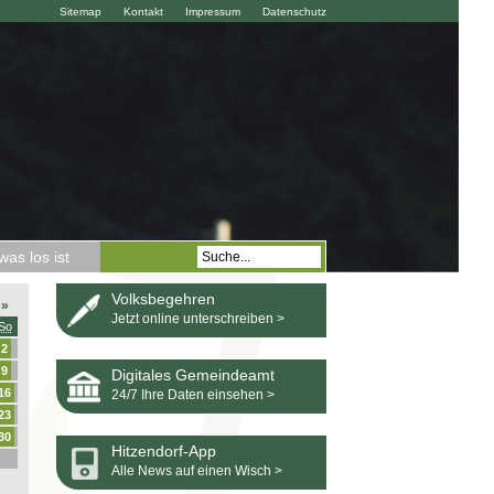
Sitemap
Kontakt
Impressum
Datenschutz
as los ist
Volksbegehren
»
Jetzt online unterschreiben >
So
2
9
Digitales Gemeindeamt
16
24/7 Ihre Daten einsehen >
23
30
Hitzendorf-App
Alle News auf einen Wisch >