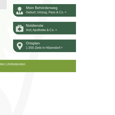
Mein Behördenweg
Geburt, Umzug, Pass & Co. >
Notdienste
Arzt, Apotheke & Co. >
Ortsplan
1.500 Ziele in Hitzendorf >
iten
|
Amtsstunden