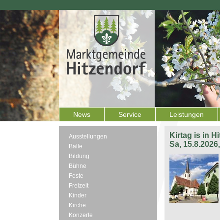
News
Service
Leistungen
Kirtag is in H
Ausstellungen
Sa, 15.8.2026
Bälle
Bildung
Bühne
Feste
Freizeit
Kinder
Kirche
Konzerte