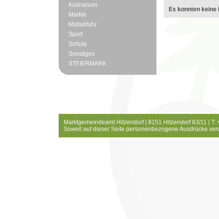
Kulinarium
Es konnten keine 
Märkte
Müllabfuhr
Sport
Schule
Sonstiges
STEIERMARK
Marktgemeindeamt Hitzendorf | 8151 Hitzendorf 63/11 | T:
Soweit auf dieser Seite personenbezogene Ausdrücke ver