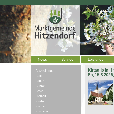
News
Service
Leistungen
Kirtag is in H
Ausstellungen
Sa, 15.8.2026
Bälle
Bildung
Bühne
Feste
Freizeit
Kinder
Kirche
Konzerte