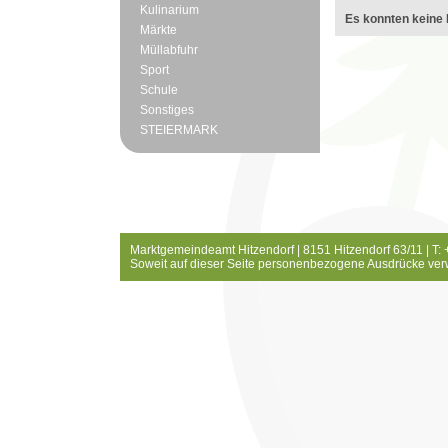
Kulinarium
Es konnten keine 
Märkte
Müllabfuhr
Sport
Schule
Sonstiges
STEIERMARK
Marktgemeindeamt Hitzendorf | 8151 Hitzendorf 63/11 | T:
Soweit auf dieser Seite personenbezogene Ausdrücke ver