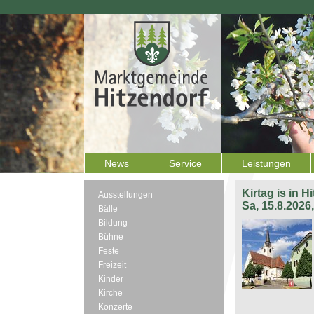
News
Service
Leistungen
Kirtag is in H
Ausstellungen
Sa, 15.8.2026
Bälle
Bildung
Bühne
Feste
Freizeit
Kinder
Kirche
Konzerte