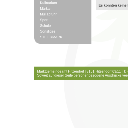
Kulinarium
Es konnten keine 
Märkte
Müllabfuhr
Sport
Schule
Sonstiges
STEIERMARK
Marktgemeindeamt Hitzendorf | 8151 Hitzendorf 63/11 | T:
Soweit auf dieser Seite personenbezogene Ausdrücke ver