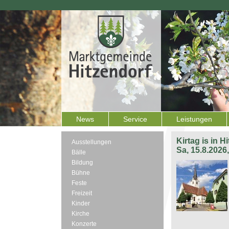
News
Service
Leistungen
Kirtag is in H
Ausstellungen
Sa, 15.8.2026
Bälle
Bildung
Bühne
Feste
Freizeit
Kinder
Kirche
Konzerte