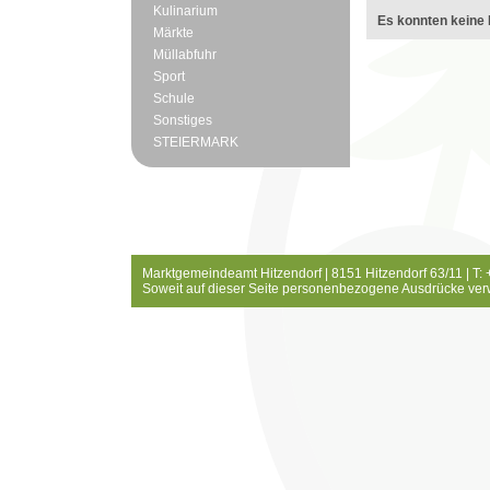
Kulinarium
Es konnten keine 
Märkte
Müllabfuhr
Sport
Schule
Sonstiges
STEIERMARK
Marktgemeindeamt Hitzendorf | 8151 Hitzendorf 63/11 | T:
Soweit auf dieser Seite personenbezogene Ausdrücke ver