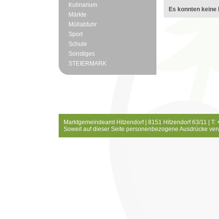
Kulinarium
Es konnten keine 
Märkte
Müllabfuhr
Sport
Schule
Sonstiges
STEIERMARK
Marktgemeindeamt Hitzendorf | 8151 Hitzendorf 63/11 | T:
Soweit auf dieser Seite personenbezogene Ausdrücke ver