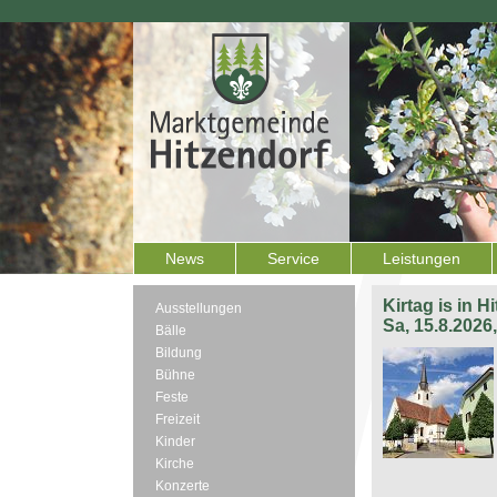
News
Service
Leistungen
Kirtag is in H
Ausstellungen
Sa, 15.8.2026
Bälle
Bildung
Bühne
Feste
Freizeit
Kinder
Kirche
Konzerte