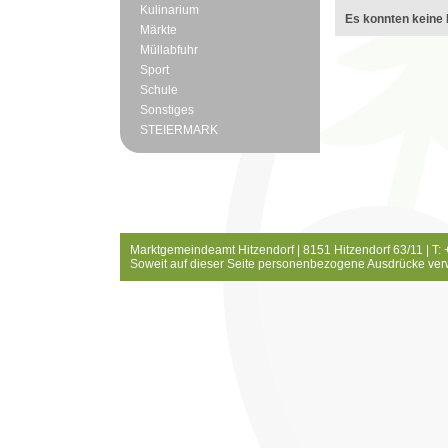
Kulinarium
Es konnten keine 
Märkte
Müllabfuhr
Sport
Schule
Sonstiges
STEIERMARK
Marktgemeindeamt Hitzendorf | 8151 Hitzendorf 63/11 | T:
Soweit auf dieser Seite personenbezogene Ausdrücke ver