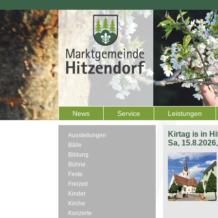
News
Service
Leistungen
Kirtag is in H
Ausstellungen
Sa, 15.8.2026
Bälle
Bildung
Bühne
Feste
Freizeit
Kinder
Kirche
Konzerte