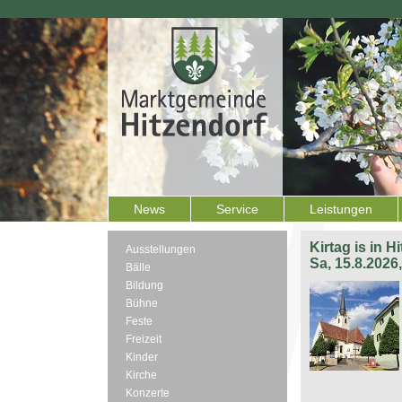
News
Service
Leistungen
Kirtag is in H
Ausstellungen
Sa, 15.8.2026
Bälle
Bildung
Bühne
Feste
Freizeit
Kinder
Kirche
Konzerte