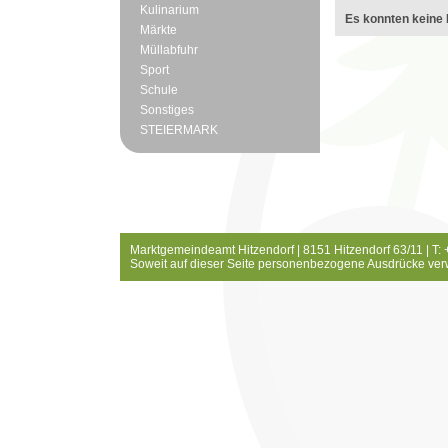
Kulinarium
Es konnten keine 
Märkte
Müllabfuhr
Sport
Schule
Sonstiges
STEIERMARK
Marktgemeindeamt Hitzendorf | 8151 Hitzendorf 63/11 | T:
Soweit auf dieser Seite personenbezogene Ausdrücke ver