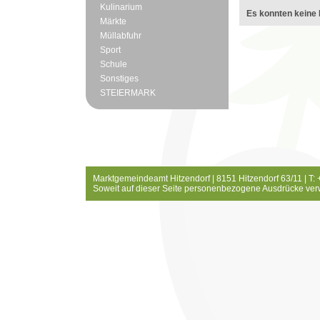
Kulinarium
Es konnten keine 
Märkte
Müllabfuhr
Sport
Schule
Sonstiges
STEIERMARK
Marktgemeindeamt Hitzendorf | 8151 Hitzendorf 63/11 | T:
Soweit auf dieser Seite personenbezogene Ausdrücke ver