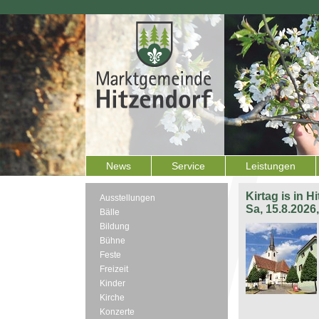
News
Service
Leistungen
Kirtag is in H
Ausstellungen
Sa, 15.8.2026
Bälle
Bildung
Bühne
Feste
Freizeit
Kinder
Kirche
Konzerte