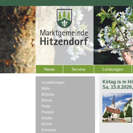
News
Service
Leistungen
Kirtag is in H
Ausstellungen
Sa, 15.8.2026
Bälle
Bildung
Bühne
Feste
Freizeit
Kinder
Kirche
Konzerte