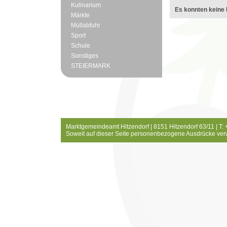
Kulinarium
Es konnten keine 
Märkte
Müllabfuhr
Sport
Schule
Sonstiges
STEIERMARK
Marktgemeindeamt Hitzendorf | 8151 Hitzendorf 63/11 | T:
Soweit auf dieser Seite personenbezogene Ausdrücke ver