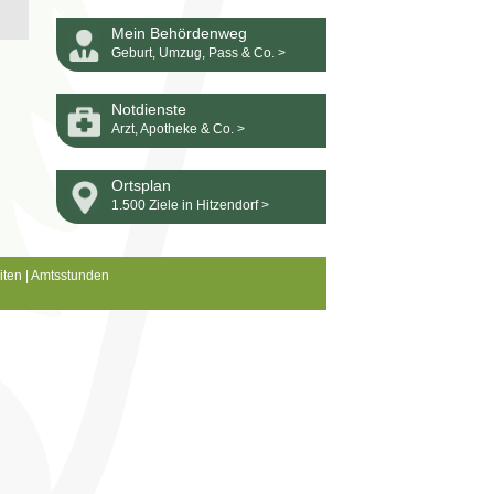
Mein Behördenweg
Geburt, Umzug, Pass & Co. >
Notdienste
Arzt, Apotheke & Co. >
Ortsplan
1.500 Ziele in Hitzendorf >
iten
|
Amtsstunden