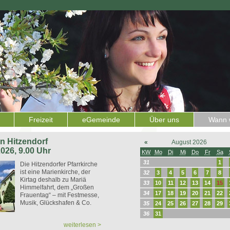
Freizeit
eGemeinde
Über uns
Wann w
 in Hitzendorf
«
August 2026
2026, 9.00 Uhr
KW
Mo
Di
Mi
Do
Fr
Sa
31
1
Die Hitzendorfer Pfarrkirche
ist eine Marienkirche, der
32
3
4
5
6
7
8
Kirtag deshalb zu Mariä
33
10
11
12
13
14
15
Himmelfahrt, dem „Großen
34
17
18
19
20
21
22
Frauentag“ – mit Festmesse,
Musik, Glückshafen & Co.
35
24
25
26
27
28
29
36
31
weiterlesen >