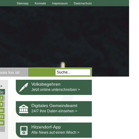
Sitemap
Kontakt
Impressum
Datenschutz
as los ist
Volksbegehren
»
Jetzt online unterschreiben >
So
2
9
Digitales Gemeindeamt
16
24/7 Ihre Daten einsehen >
23
30
Hitzendorf-App
Alle News auf einen Wisch >