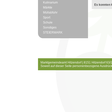
Kulinarium
Es konnten k
Märkte
Müllabfuhr
Sport
Schule
Sonstiges
STEIERMARK
Marktgemeindeamt Hitzendorf | 8151 Hitzendorf 63/1
Soweit auf dieser Seite personenbezogene Ausdrück