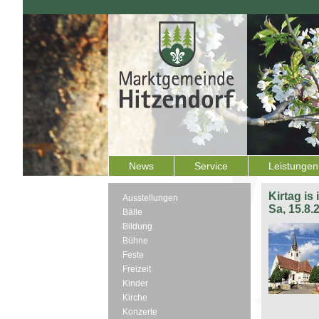
News
Service
Leistungen
Kirtag is
Ausstellungen
Sa, 15.8.
Bälle
Bildung
Bühne
Feste
Freizeit
Kinder
Kirche
Konzerte