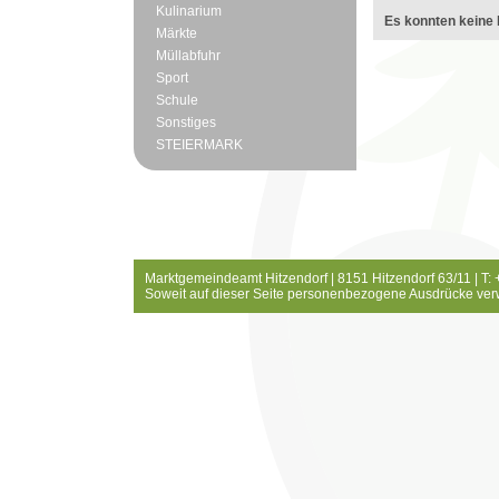
Kulinarium
Es konnten keine 
Märkte
Müllabfuhr
Sport
Schule
Sonstiges
STEIERMARK
Marktgemeindeamt Hitzendorf | 8151 Hitzendorf 63/11 | T:
Soweit auf dieser Seite personenbezogene Ausdrücke ver