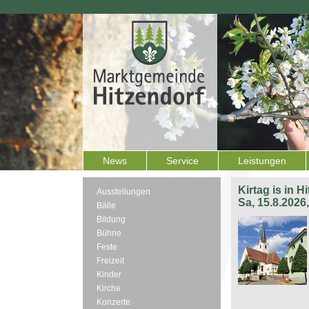
News
Service
Leistungen
Kirtag is in H
Ausstellungen
Sa, 15.8.2026
Bälle
Bildung
Bühne
Feste
Freizeit
Kinder
Kirche
Konzerte