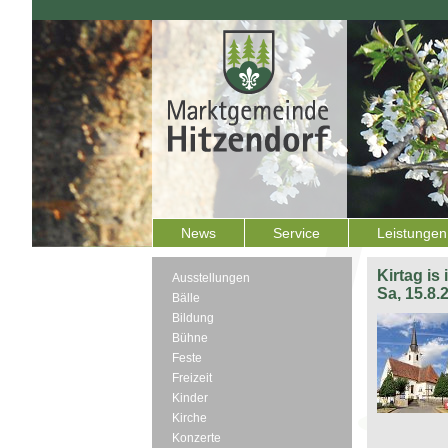
News
Service
Leistungen
Kirtag is
Ausstellungen
Sa, 15.8.
Bälle
Bildung
Bühne
Feste
Freizeit
Kinder
Kirche
Konzerte