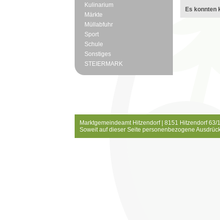
Kulinarium
Es konnten k
Märkte
Müllabfuhr
Sport
Schule
Sonstiges
STEIERMARK
Marktgemeindeamt Hitzendorf | 8151 Hitzendorf 63/1
Soweit auf dieser Seite personenbezogene Ausdrück