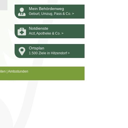
Mein Behördenweg
Geburt, Umzug, Pass & Co. >
Notdienste
Arzt, Apotheke & Co. >
Ortsplan
1.500 Ziele in Hitzendorf >
iten
|
Amtsstunden