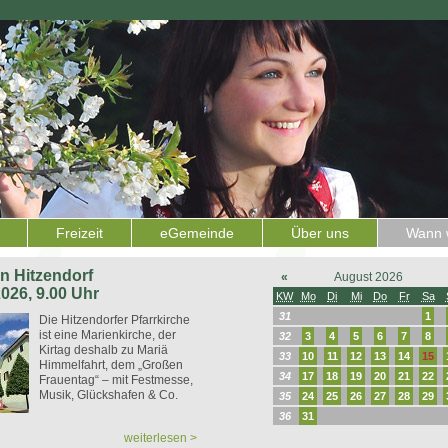
Freizeit
eGemeinde
Über uns
Wann w
 in Hitzendorf
«
August 2026
2026, 9.00 Uhr
KW
Mo
Di
Mi
Do
Fr
Sa
31
1
Die Hitzendorfer Pfarrkirche
ist eine Marienkirche, der
32
3
4
5
6
7
8
Kirtag deshalb zu Mariä
33
10
11
12
13
14
15
Himmelfahrt, dem „Großen
34
17
18
19
20
21
22
Frauentag“ – mit Festmesse,
Musik, Glückshafen & Co.
35
24
25
26
27
28
29
36
31
weiterlesen >