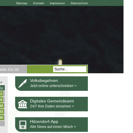
Sitemap
Kontakt
Impressum
Datenschutz
as los ist
Volksbegehren
»
Jetzt online unterschreiben >
So
2
9
Digitales Gemeindeamt
16
24/7 Ihre Daten einsehen >
23
30
Hitzendorf-App
Alle News auf einen Wisch >