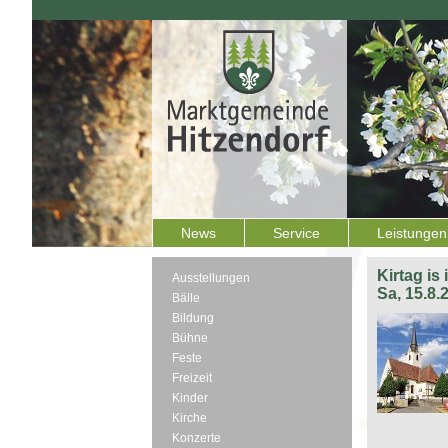
News
Service
Leistungen
Kirtag is
Ausstellungen
Sa, 15.8.
Bälle
Bildung
Bühne
Feste
Freizeit
Kinder
Kirche
Konzerte