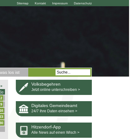
Sitemap
Kontakt
Impressum
Datenschutz
as los ist
Volksbegehren
»
Jetzt online unterschreiben >
So
2
9
Digitales Gemeindeamt
16
24/7 Ihre Daten einsehen >
23
30
Hitzendorf-App
Alle News auf einen Wisch >