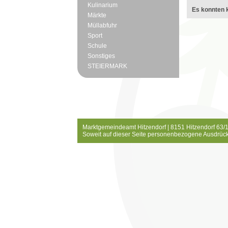
Kulinarium
Es konnten k
Märkte
Müllabfuhr
Sport
Schule
Sonstiges
STEIERMARK
Marktgemeindeamt Hitzendorf | 8151 Hitzendorf 63/1
Soweit auf dieser Seite personenbezogene Ausdrück