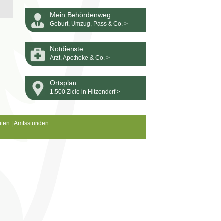
Mein Behördenweg
Geburt, Umzug, Pass & Co. >
Notdienste
Arzt, Apotheke & Co. >
Ortsplan
1.500 Ziele in Hitzendorf >
iten
|
Amtsstunden