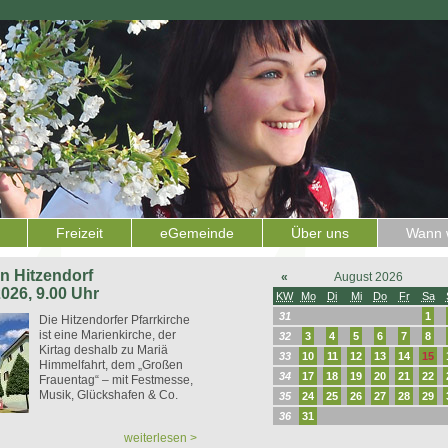
Freizeit
eGemeinde
Über uns
Wann w
 in Hitzendorf
«
August 2026
2026, 9.00 Uhr
KW
Mo
Di
Mi
Do
Fr
Sa
31
1
Die Hitzendorfer Pfarrkirche
ist eine Marienkirche, der
32
3
4
5
6
7
8
Kirtag deshalb zu Mariä
33
10
11
12
13
14
15
Himmelfahrt, dem „Großen
34
17
18
19
20
21
22
Frauentag“ – mit Festmesse,
Musik, Glückshafen & Co.
35
24
25
26
27
28
29
36
31
weiterlesen >