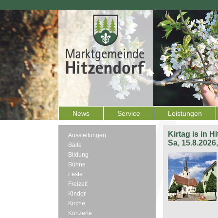
News
Service
Leistungen
Kirtag is in H
Ausstellungen
Sa, 15.8.2026
Bälle
Bildung
Bühne
Feste
Freizeit
Kinder
Kirche
Konzerte