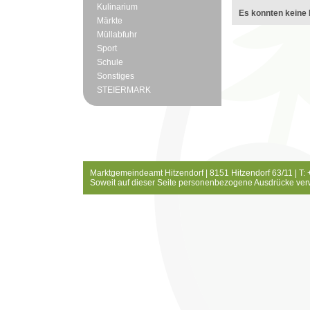
Kulinarium
Es konnten keine 
Märkte
Müllabfuhr
Sport
Schule
Sonstiges
STEIERMARK
Marktgemeindeamt Hitzendorf | 8151 Hitzendorf 63/11 | T:
Soweit auf dieser Seite personenbezogene Ausdrücke ver