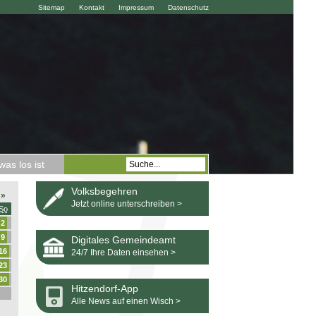
Sitemap
Kontakt
Impressum
Datenschutz
as los ist
Volksbegehren
»
Jetzt online unterschreiben >
So
2
9
Digitales Gemeindeamt
16
24/7 Ihre Daten einsehen >
23
30
Hitzendorf-App
Alle News auf einen Wisch >