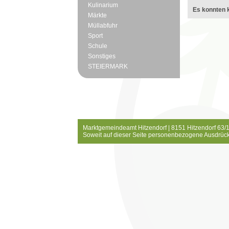
Kulinarium
Es konnten k
Märkte
Müllabfuhr
Sport
Schule
Sonstiges
STEIERMARK
Marktgemeindeamt Hitzendorf | 8151 Hitzendorf 63/1
Soweit auf dieser Seite personenbezogene Ausdrück