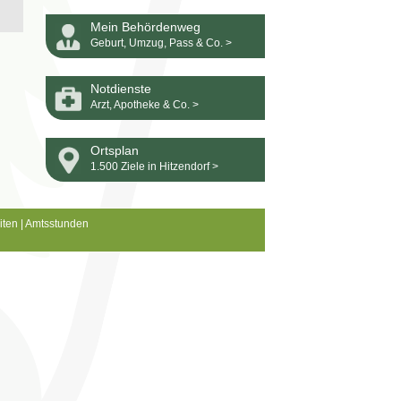
Mein Behördenweg
Geburt, Umzug, Pass & Co. >
Notdienste
Arzt, Apotheke & Co. >
Ortsplan
1.500 Ziele in Hitzendorf >
iten
|
Amtsstunden