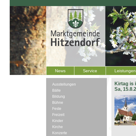
News
Service
Leistungen
Kirtag is
Ausstellungen
Sa, 15.8.
Bälle
Bildung
Bühne
Feste
Freizeit
Kinder
Kirche
Konzerte