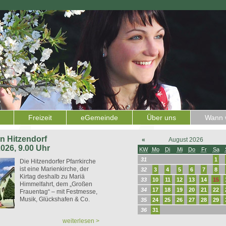
Freizeit
eGemeinde
Über uns
Wann w
 in Hitzendorf
«
August 2026
2026, 9.00 Uhr
KW
Mo
Di
Mi
Do
Fr
Sa
31
1
Die Hitzendorfer Pfarrkirche
ist eine Marienkirche, der
32
3
4
5
6
7
8
Kirtag deshalb zu Mariä
33
10
11
12
13
14
15
Himmelfahrt, dem „Großen
34
17
18
19
20
21
22
Frauentag“ – mit Festmesse,
Musik, Glückshafen & Co.
35
24
25
26
27
28
29
36
31
weiterlesen >