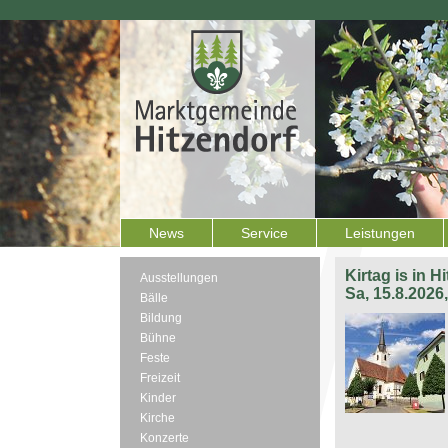
News
Service
Leistungen
Kirtag is in H
Ausstellungen
Sa, 15.8.2026
Bälle
Bildung
Bühne
Feste
Freizeit
Kinder
Kirche
Konzerte