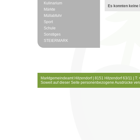
Kulinarium
Es konnten keine 
Märkte
Müllabfuhr
Sport
Schule
Sonstiges
STEIERMARK
Marktgemeindeamt Hitzendorf | 8151 Hitzendorf 63/11 | T:
Soweit auf dieser Seite personenbezogene Ausdrücke ver