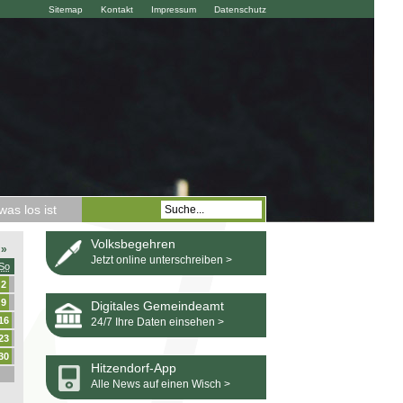
Sitemap
Kontakt
Impressum
Datenschutz
as los ist
Volksbegehren
»
Jetzt online unterschreiben >
So
2
9
Digitales Gemeindeamt
16
24/7 Ihre Daten einsehen >
23
30
Hitzendorf-App
Alle News auf einen Wisch >