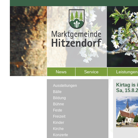
News
Service
Leistungen
Kirtag is
Ausstellungen
Sa, 15.8.
Bälle
Bildung
Bühne
Feste
Freizeit
Kinder
Kirche
Konzerte