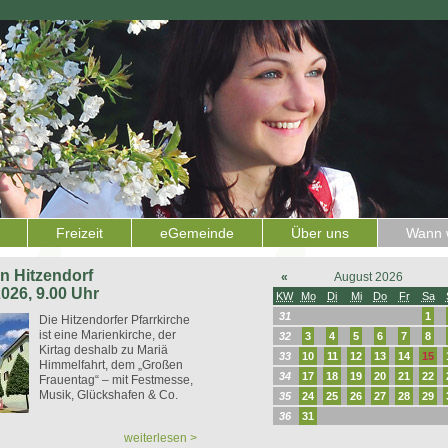
Freizeit
eGemeinde
Über uns
Wann w
 in Hitzendorf
«
August 2026
2026, 9.00 Uhr
KW
Mo
Di
Mi
Do
Fr
Sa
31
1
Die Hitzendorfer Pfarrkirche
ist eine Marienkirche, der
32
3
4
5
6
7
8
Kirtag deshalb zu Mariä
33
10
11
12
13
14
15
Himmelfahrt, dem „Großen
34
17
18
19
20
21
22
Frauentag“ – mit Festmesse,
Musik, Glückshafen & Co.
35
24
25
26
27
28
29
36
31
weiterlesen >