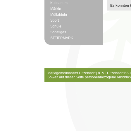
Kulinarium
Es konnten k
Märkte
Müllabfuhr
Sport
Schule
Sonstiges
STEIERMARK
Marktgemeindeamt Hitzendorf | 8151 Hitzendorf 63/1
Soweit auf dieser Seite personenbezogene Ausdrück