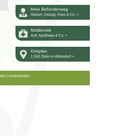
Mein Behördenweg
Geburt, Umzug, Pass & Co. >
Notdienste
Arzt, Apotheke & Co. >
Ortsplan
1.500 Ziele in Hitzendorf >
iten
|
Amtsstunden