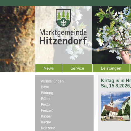
News
Service
Leistungen
Kirtag is in H
Ausstellungen
Sa, 15.8.2026
Bälle
Bildung
Bühne
Feste
Freizeit
Kinder
Kirche
Konzerte