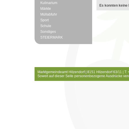
Kulinarium
Es konnten keine 
Märkte
Müllabfuhr
Sport
Schule
Sonstiges
STEIERMARK
Marktgemeindeamt Hitzendorf | 8151 Hitzendorf 63/11 | T:
Soweit auf dieser Seite personenbezogene Ausdrücke ver